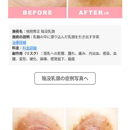
施術名：
他院修正 陥没乳頭
施術の説明：
乳輪の中に潜り込んだ乳頭を引き出す手術
治療詳細
料金：
料金詳細
副作用（リスク）：
授乳への影響、腫れ、痛み、内出血、感染、血
腫、変形、硬化、麻痺、感覚低下、瘢痕
陥没乳頭の症例写真へ