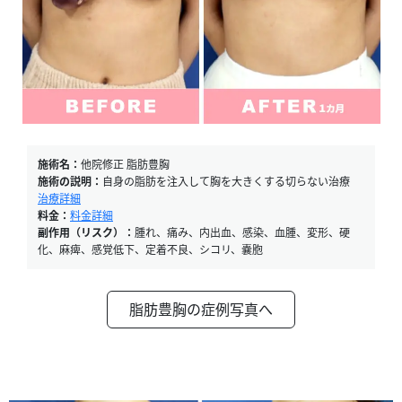
施術名：
他院修正 脂肪豊胸
施術の説明：
自身の脂肪を注入して胸を大きくする切らない治療
治療詳細
料金：
料金詳細
副作用（リスク）：
腫れ、痛み、内出血、感染、血腫、変形、硬
化、麻痺、感覚低下、定着不良、シコリ、嚢胞
脂肪豊胸の症例写真へ