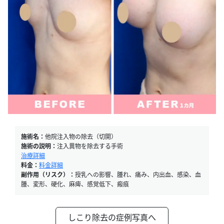
施術名：
他院注入物の除去（切開）
施術の説明：
注入異物を除去する手術
治療詳細
料金：
料金詳細
副作用（リスク）：
授乳への影響、腫れ、痛み、内出血、感染、血
腫、変形、硬化、麻痺、感覚低下、瘢痕
しこり除去の症例写真へ