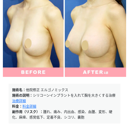
施術名：
他院修正 エルゴノミックス
施術の説明：
シリコーンインプラントを入れて胸を大きくする治療
治療詳細
料金：
料金詳細
副作用（リスク）：
腫れ、痛み、内出血、感染、血腫、変形、硬
化、麻痺、感覚低下、定着不良、シコリ、嚢胞