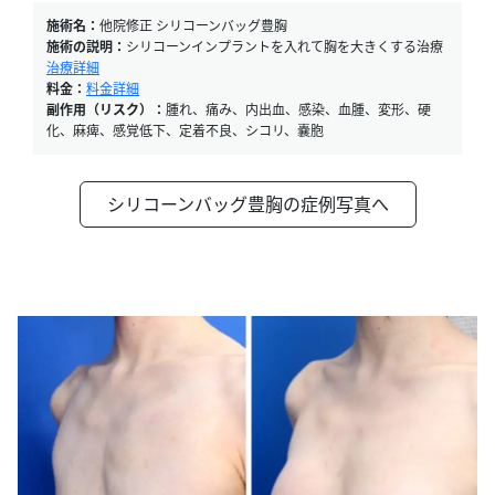
施術名：
他院修正 シリコーンバッグ豊胸
施術の説明：
シリコーンインプラントを入れて胸を大きくする治療
治療詳細
料金：
料金詳細
副作用（リスク）：
腫れ、痛み、内出血、感染、血腫、変形、硬
化、麻痺、感覚低下、定着不良、シコリ、嚢胞
シリコーンバッグ豊胸の症例写真へ