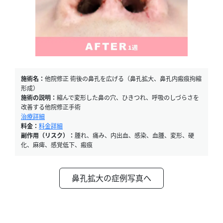
施術名：
他院修正 術後の鼻孔を広げる（鼻孔拡大、鼻孔内瘢痕拘縮
形成）
施術の説明：
縮んで変形した鼻の穴、ひきつれ、呼吸のしづらさを
改善する他院修正手術
治療詳細
料金：
料金詳細
副作用（リスク）：
腫れ、痛み、内出血、感染、血腫、変形、硬
化、麻痺、感覚低下、瘢痕
鼻孔拡大の症例写真へ