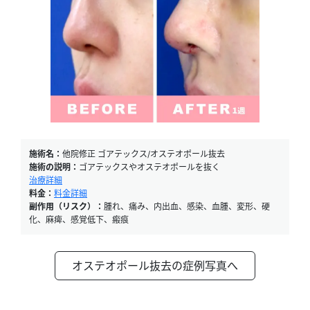
施術名：
他院修正 ゴアテックス/オステオポール抜去
施術の説明：
ゴアテックスやオステオポールを抜く
治療詳細
料金：
料金詳細
副作用（リスク）：
腫れ、痛み、内出血、感染、血腫、変形、硬
化、麻痺、感覚低下、瘢痕
オステオポール抜去の症例写真へ