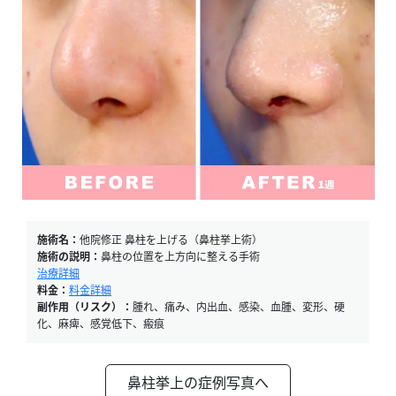
施術名：
他院修正 鼻柱を上げる（鼻柱挙上術）
施術の説明：
鼻柱の位置を上方向に整える手術
治療詳細
料金：
料金詳細
副作用（リスク）：
腫れ、痛み、内出血、感染、血腫、変形、硬
化、麻痺、感覚低下、瘢痕
鼻柱挙上の症例写真へ