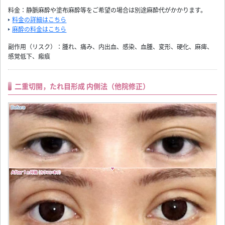
料金：静脈麻酔や塗布麻酔等をご希望の場合は別途麻酔代がかかります。
料金の詳細はこちら
麻酔の料金はこちら
副作用（リスク）：腫れ、痛み、内出血、感染、血腫、変形、硬化、麻痺、
感覚低下、瘢痕
二重切開，たれ目形成 内側法（他院修正）