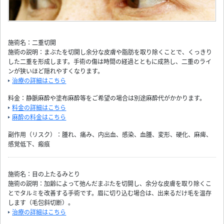
施術名：二重切開
施術の説明：まぶたを切開し余分な皮膚や脂肪を取り除くことで、くっきり
した二重を形成します。手術の傷は時間の経過とともに成熟し、二重のライ
ンが狭いほど隠れやすくなります。
治療の詳細はこちら
料金：静脈麻酔や塗布麻酔等をご希望の場合は別途麻酔代がかかります。
料金の詳細はこちら
麻酔の料金はこちら
副作用（リスク）：腫れ、痛み、内出血、感染、血腫、変形、硬化、麻痺、
感覚低下、瘢痕
施術名：目の上たるみとり
施術の説明：加齢によって弛んだまぶたを切開し、余分な皮膚を取り除くこ
とでタルミを改善する手術です。眉に切り込む場合は、出来るだけ毛を温存
します（毛包斜切断）。
治療の詳細はこちら