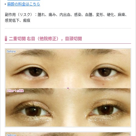
麻酔の料金はこちら
副作用（リスク）：腫れ、痛み、内出血、感染、血腫、変形、硬化、麻痺、
感覚低下、瘢痕
二重切開 右目（他院修正），目頭切開