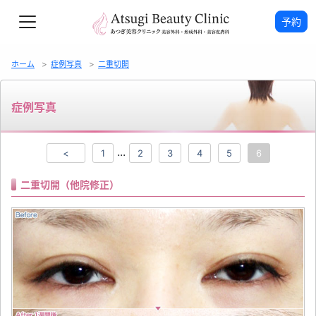
予約
ホーム
症例写真
二重切開
症例写真
...
<
1
2
3
4
5
6
二重切開（他院修正）