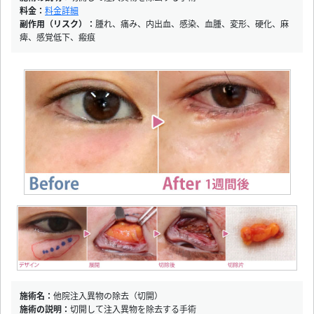
料金：
料金詳細
副作用（リスク）：
腫れ、痛み、内出血、感染、血腫、変形、硬化、麻
痺、感覚低下、瘢痕
施術名：
他院注入異物の除去（切開）
施術の説明：
切開して注入異物を除去する手術