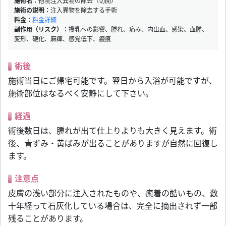
施術名：
他院注入異物の除去（切開）
施術の説明：
注入異物を除去する手術
料金：
料金詳細
副作用（リスク）：
授乳への影響、腫れ、痛み、内出血、感染、血腫、
変形、硬化、麻痺、感覚低下、瘢痕
術後
施術当日にご帰宅可能です。翌日から入浴が可能ですが、
施術部位はなるべく安静にして下さい。
経過
術後数日は、腫れが出て仕上りよりも大きく見えます。術
後、青ずみ・黄ばみが出ることがありますが自然に回復し
ます。
注意点
皮膚の浅い部分に注入されたものや、癒着の酷いもの、数
十年経って石灰化している場合は、完全に摘出されず一部
残ることがあります。