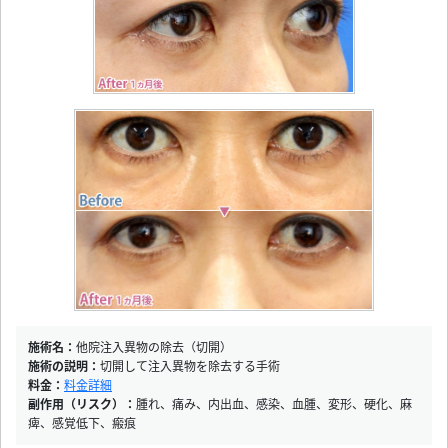
施術名：
他院注入異物の除去（切開）
施術の説明：
切開して注入異物を除去する手術
料金：
料金詳細
副作用（リスク）：
腫れ、痛み、内出血、感染、血腫、変形、硬化、麻
痺、感覚低下、瘢痕