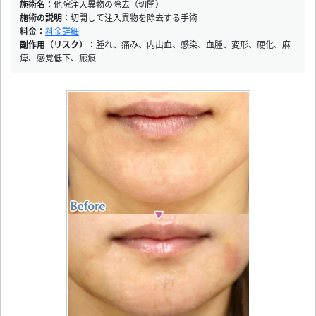
施術名：
他院注入異物の除去（切開）
施術の説明：
切開して注入異物を除去する手術
料金：
料金詳細
副作用（リスク）：
腫れ、痛み、内出血、感染、血腫、変形、硬化、麻
痺、感覚低下、瘢痕