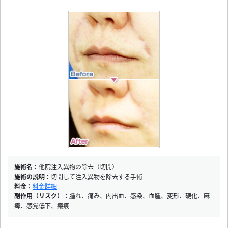
施術名：
他院注入異物の除去（切開）
施術の説明：
切開して注入異物を除去する手術
料金：
料金詳細
副作用（リスク）：
腫れ、痛み、内出血、感染、血腫、変形、硬化、麻
痺、感覚低下、瘢痕