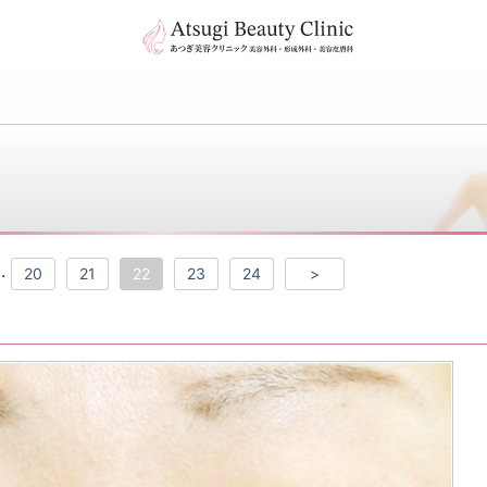
..
20
21
22
23
24
>