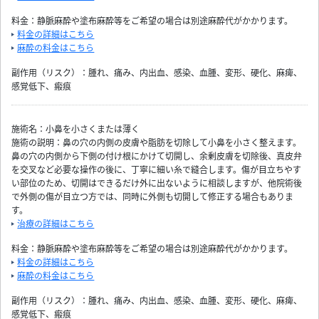
料金：静脈麻酔や塗布麻酔等をご希望の場合は別途麻酔代がかかります。
料金の詳細はこちら
麻酔の料金はこちら
副作用（リスク）：腫れ、痛み、内出血、感染、血腫、変形、硬化、麻痺、
感覚低下、瘢痕
施術名：小鼻を小さくまたは薄く
施術の説明：鼻の穴の内側の皮膚や脂肪を切除して小鼻を小さく整えます。
鼻の穴の内側から下側の付け根にかけて切開し、余剰皮膚を切除後、真皮弁
を交叉など必要な操作の後に、丁寧に細い糸で縫合します。傷が目立ちやす
い部位のため、切開はできるだけ外に出ないように相談しますが、他院術後
で外側の傷が目立つ方では、同時に外側も切開して修正する場合もありま
す。
治療の詳細はこちら
料金：静脈麻酔や塗布麻酔等をご希望の場合は別途麻酔代がかかります。
料金の詳細はこちら
麻酔の料金はこちら
副作用（リスク）：腫れ、痛み、内出血、感染、血腫、変形、硬化、麻痺、
感覚低下、瘢痕