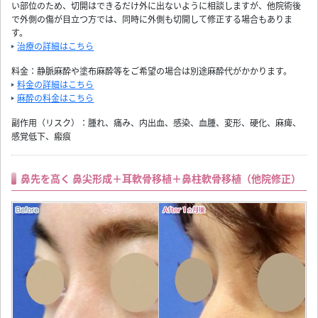
い部位のため、切開はできるだけ外に出ないように相談しますが、他院術後
で外側の傷が目立つ方では、同時に外側も切開して修正する場合もありま
す。
治療の詳細はこちら
料金：静脈麻酔や塗布麻酔等をご希望の場合は別途麻酔代がかかります。
料金の詳細はこちら
麻酔の料金はこちら
副作用（リスク）：腫れ、痛み、内出血、感染、血腫、変形、硬化、麻痺、
感覚低下、瘢痕
鼻先を高く 鼻尖形成＋耳軟骨移植＋鼻柱軟骨移植（他院修正）