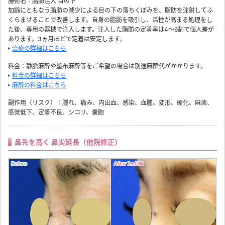
施術名：脂肪注入 目の下
加齢にともなう脂肪の減少による目の下の落ちくぼみを、脂肪を注射してふ
くらませることで改善します。自身の脂肪を吸引し、活性が高まる処理をし
た後、専用の器械で注入します。注入した脂肪の定着率は4～6割で個人差が
あります。3ヵ月ほどで定着は安定します。
治療の詳細はこちら
料金：静脈麻酔や塗布麻酔等をご希望の場合は別途麻酔代がかかります。
料金の詳細はこちら
麻酔の料金はこちら
副作用（リスク）：腫れ、痛み、内出血、感染、血腫、変形、硬化、麻痺、
感覚低下、定着不良、シコリ、嚢胞
鼻先を高く 鼻尖延長（他院修正）