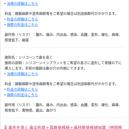
治療の詳細はこちら
料金：静脈麻酔や塗布麻酔等をご希望の場合は別途麻酔代がかかります。
料金の詳細はこちら
麻酔の料金はこちら
副作用（リスク）：腫れ、痛み、内出血、感染、血腫、変形、硬化、麻痺、
感覚低下、瘢痕
施術名：シリコーンで鼻を高く
施術の説明：シリコーンインプラントをご希望の高さに造形して骨膜の下に
挿入します。手術の傷跡は鼻の穴の内側にできます。
治療の詳細はこちら
料金：静脈麻酔や塗布麻酔等をご希望の場合は別途麻酔代がかかります。
料金の詳細はこちら
麻酔の料金はこちら
副作用（リスク）：腫れ、痛み、内出血、感染、血腫、変形、硬化、麻痺、
感覚低下、異物感、露出、曲がり
鼻先を高く 鼻尖形成＋耳軟骨移植＋鼻柱軟骨移植加算（他院修