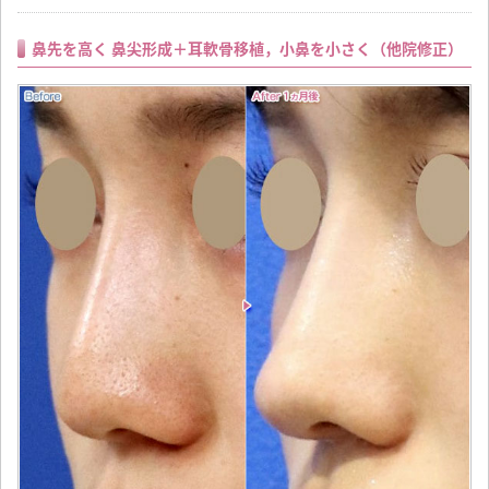
鼻先を高く 鼻尖形成＋耳軟骨移植，小鼻を小さく（他院修正）