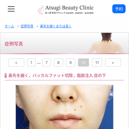
予約
ホーム
症例写真
鼻先を細くまたは高く
症例写真
...
<
1
7
8
9
10
11
>
鼻先を細く，バッカルファット切除，脂肪注入 目の下