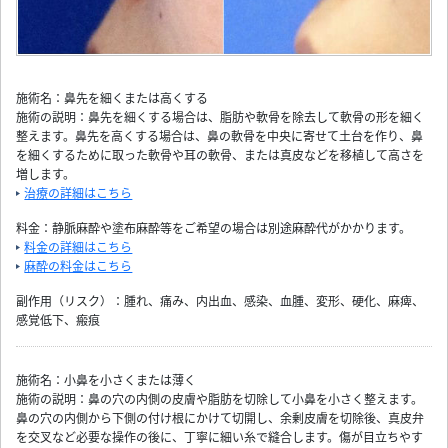
施術名：鼻先を細くまたは高くする
施術の説明：鼻先を細くする場合は、脂肪や軟骨を除去して軟骨の形を細く
整えます。鼻先を高くする場合は、鼻の軟骨を中央に寄せて土台を作り、鼻
を細くするために取った軟骨や耳の軟骨、または真皮などを移植して高さを
増します。
治療の詳細はこちら
料金：静脈麻酔や塗布麻酔等をご希望の場合は別途麻酔代がかかります。
料金の詳細はこちら
麻酔の料金はこちら
副作用（リスク）：腫れ、痛み、内出血、感染、血腫、変形、硬化、麻痺、
感覚低下、瘢痕
施術名：小鼻を小さくまたは薄く
施術の説明：鼻の穴の内側の皮膚や脂肪を切除して小鼻を小さく整えます。
鼻の穴の内側から下側の付け根にかけて切開し、余剰皮膚を切除後、真皮弁
を交叉など必要な操作の後に、丁寧に細い糸で縫合します。傷が目立ちやす