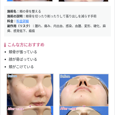
施術名：
頬の骨を整える
施術の説明：
頬骨を切ったり削ったりして張り出しを減らす手術
料金：
料金詳細
副作用（リスク）：
腫れ、痛み、内出血、感染、血腫、変形、硬化、麻
痺、感覚低下、瘢痕
こんな方におすすめ
頬骨が張っている
顔が骨ばっている
頬がこけている