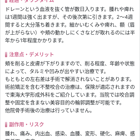
経過・ダウンタイム
ドレーンという血液を抜く管が数日入ります。腫れや痺れ
は1週間は強く出ますが、その後次第に引きます。2～4週
間すると大分落ち着きます。細かいむくみや痺れ、額（眉
が上がらない）や頬の動かしにくさなどが取れるのには半
年から1年程度かかります。
注意点・デメリット
頬を削ると皮膚が下がりますので、削る程度、年齢や状態
によって、タルミや凹みが出やすい治療です。
もともとの左右差は手術で解消されないことがあります。
術前矯正を含む不整咬合の治療は、保険が適応されますの
で東海大学形成外科をご紹介しています。当院では咬合調
整や固定を含まない美容目的の輪郭調整が可能です。
他院骨手術後の治療は行っていません。
副作用・リスク
腫れ、痛み、内出血、感染、血腫、変形、硬化、麻痺、感