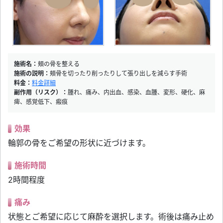
施術名：
頬の骨を整える
施術の説明：
頬骨を切ったり削ったりして張り出しを減らす手術
料金：
料金詳細
副作用（リスク）：
腫れ、痛み、内出血、感染、血腫、変形、硬化、麻
痺、感覚低下、瘢痕
効果
輪郭の骨をご希望の形状に近づけます。
施術時間
2時間程度
痛み
状態とご希望に応じて麻酔を選択します。術後は痛み止め