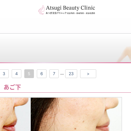
...
3
4
5
6
7
23
>
 あご下