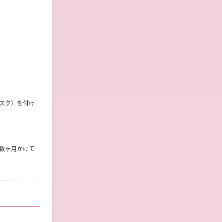
スク）を付け
数ヶ月かけて