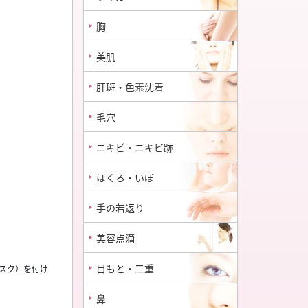
胸
美肌
肝斑・色素沈着
毛穴
ニキビ・ニキビ跡
ほくろ・いぼ
手の若返り
美容点滴
目もと・二重
スク）を付け
鼻