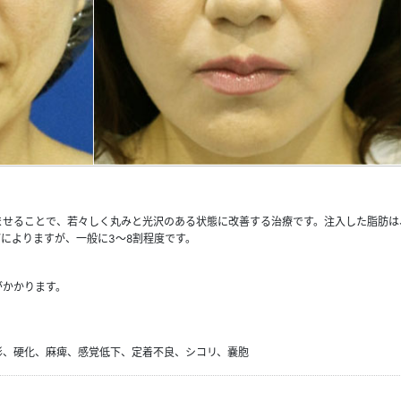
ませることで、若々しく丸みと光沢のある状態に改善する治療です。注入した脂肪は
によりますが、一般に3～8割程度です。
がかかります。
形、硬化、麻痺、感覚低下、定着不良、シコリ、嚢胞