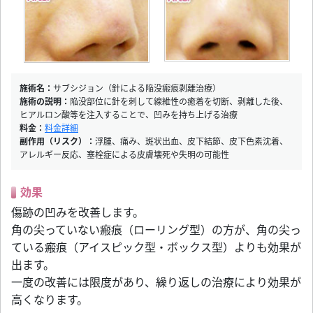
施術名：
サブシジョン（針による陥没瘢痕剥離治療）
施術の説明：
陥没部位に針を刺して線維性の癒着を切断、剥離した後、
ヒアルロン酸等を注入することで、凹みを持ち上げる治療
料金：
料金詳細
副作用（リスク）：
浮腫、痛み、斑状出血、皮下結節、皮下色素沈着、
アレルギー反応、塞栓症による皮膚壊死や失明の可能性
効果
傷跡の凹みを改善します。
角の尖っていない瘢痕（ローリング型）の方が、角の尖っ
ている瘢痕（アイスピック型・ボックス型）よりも効果が
出ます。
一度の改善には限度があり、繰り返しの治療により効果が
高くなります。