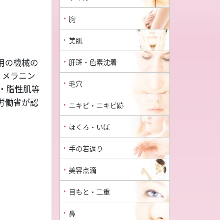
胸
美肌
肝斑・色素沈着
用の機械の
、メラニン
毛穴
・脂性肌等
労働省が認
ニキビ・ニキビ跡
ほくろ・いぼ
手の若返り
美容点滴
目もと・二重
鼻