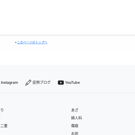
このページのトップへ
Instagram
症例ブログ
YouTube
返り
あざ
滴
婦人科
・二重
傷痕
お尻