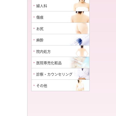
婦人科
傷痕
お尻
麻酔
院内処方
医院専売化粧品
診察・カウンセリング
その他