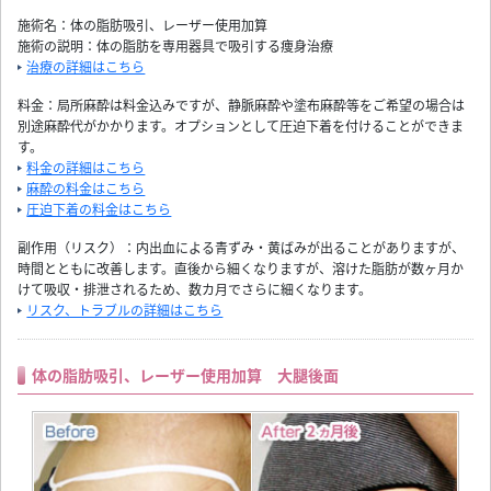
施術名：体の脂肪吸引、レーザー使用加算
施術の説明：体の脂肪を専用器具で吸引する痩身治療
治療の詳細はこちら
料金：局所麻酔は料金込みですが、静脈麻酔や塗布麻酔等をご希望の場合は
別途麻酔代がかかります。オプションとして圧迫下着を付けることができま
す。
料金の詳細はこちら
麻酔の料金はこちら
圧迫下着の料金はこちら
副作用（リスク）：内出血による青ずみ・黄ばみが出ることがありますが、
時間とともに改善します。直後から細くなりますが、溶けた脂肪が数ヶ月か
けて吸収・排泄されるため、数カ月でさらに細くなります。
リスク、トラブルの詳細はこちら
体の脂肪吸引、レーザー使用加算 大腿後面