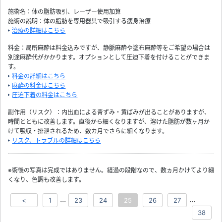
施術名：体の脂肪吸引、レーザー使用加算
施術の説明：体の脂肪を専用器具で吸引する痩身治療
治療の詳細はこちら
料金：局所麻酔は料金込みですが、静脈麻酔や塗布麻酔等をご希望の場合は
別途麻酔代がかかります。オプションとして圧迫下着を付けることができま
す。
料金の詳細はこちら
麻酔の料金はこちら
圧迫下着の料金はこちら
副作用（リスク）：内出血による青ずみ・黄ばみが出ることがありますが、
時間とともに改善します。直後から細くなりますが、溶けた脂肪が数ヶ月か
けて吸収・排泄されるため、数カ月でさらに細くなります。
リスク、トラブルの詳細はこちら
※術後の写真は完成ではありません。経過の段階なので、数ヵ月かけてより細
くなり、色調も改善します。
...
...
<
1
23
24
25
26
27
38