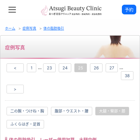
予約
ホーム
症例写真
体の脂肪吸引
症例写真
...
...
<
1
23
24
25
26
27
38
>
二の腕・つけね・胸
腹部・ウエスト・腰
大腿・臀部・膝
ふくらはぎ・足首
体の脂肪吸引、レーザー使用加算 大腿内側