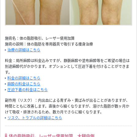
施術名：体の脂肪吸引、レーザー使用加算
施術の説明：体の脂肪を専用器具で吸引する痩身治療
治療の詳細はこちら
料金：局所麻酔は料金込みですが、静脈麻酔や塗布麻酔等をご希望の場合は
別途麻酔代がかかります。オプションとして圧迫下着を付けることができま
す。
料金の詳細はこちら
麻酔の料金はこちら
圧迫下着の料金はこちら
副作用（リスク）：内出血による青ずみ・黄ばみが出ることがありますが、
時間とともに改善します。直後から細くなりますが、溶けた脂肪が数ヶ月か
けて吸収・排泄されるため、数カ月でさらに細くなります。
リスク、トラブルの詳細はこちら
体の脂肪吸引、レーザー使用加算 大腿内側