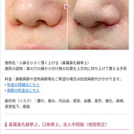
施術名：小鼻を小さく薄く上げる（鼻翼鼻孔縁挙上）
施術の説明：鼻の穴の縁から付け根の位置を上方向に持ち上げて整える手術
料金：静脈麻酔や塗布麻酔等をご希望の場合は別途麻酔代がかかります。
料金の詳細はこちら
麻酔の料金はこちら
副作用（リスク）：腫れ、痛み、内出血、感染、血腫、変形、硬化、麻痺、
感覚低下、瘢痕
鼻翼鼻孔縁挙上，口角挙上，全人中短縮（他院修正）