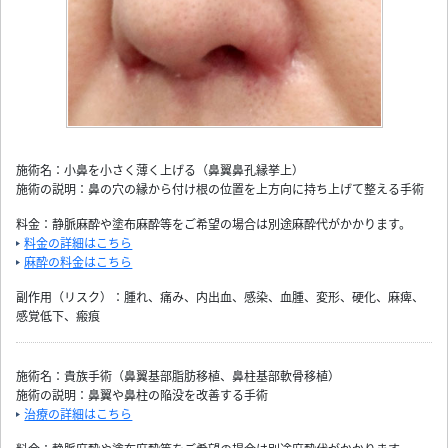
施術名：小鼻を小さく薄く上げる（鼻翼鼻孔縁挙上）
施術の説明：鼻の穴の縁から付け根の位置を上方向に持ち上げて整える手術
料金：静脈麻酔や塗布麻酔等をご希望の場合は別途麻酔代がかかります。
料金の詳細はこちら
麻酔の料金はこちら
副作用（リスク）：腫れ、痛み、内出血、感染、血腫、変形、硬化、麻痺、
感覚低下、瘢痕
施術名：貴族手術（鼻翼基部脂肪移植、鼻柱基部軟骨移植）
施術の説明：鼻翼や鼻柱の陥没を改善する手術
治療の詳細はこちら