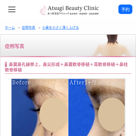
予約
ホーム
症例写真
小鼻を小さく薄く上げる
症例写真
鼻翼鼻孔縁挙上，鼻尖形成＋鼻翼軟骨移植＋耳軟骨移植＋鼻柱
軟骨移植